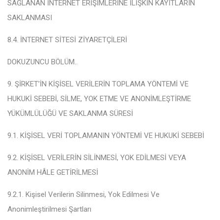
SAĞLANAN İNTERNET ERİŞİMLERİNE İLİŞKİN KAYITLARIN
SAKLANMASI
8.4. İNTERNET SİTESİ ZİYARETÇİLERİ
DOKUZUNCU BÖLÜM
..
9. ŞİRKET’İN KİŞİSEL VERİLERİN TOPLAMA YÖNTEMİ VE
HUKUKİ SEBEBİ, SİLME, YOK ETME VE ANONİMLEŞTİRME
YÜKÜMLÜLÜĞÜ VE SAKLANMA SÜRESİ
9.1. KİŞİSEL VERİ TOPLAMANIN YÖNTEMİ VE HUKUKİ SEBEBİ
9.2. KİŞİSEL VERİLERİN SİLİNMESİ, YOK EDİLMESİ VEYA
ANONİM HÂLE GETİRİLMESİ
9.2.1. Kişisel Verilerin Silinmesi, Yok Edilmesi Ve
Anonimleştirilmesi Şartları