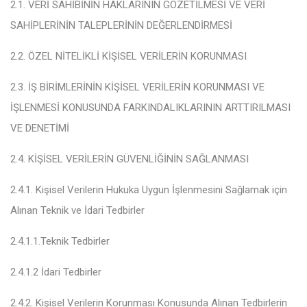
2.1. VERİ SAHİBİNİN HAKLARININ GÖZETİLMESİ VE VERİ
SAHİPLERİNİN TALEPLERİNİN DEĞERLENDİRMESİ
2.2. ÖZEL NİTELİKLİ KİŞİSEL VERİLERİN KORUNMASI
2.3. İŞ BİRİMLERİNİN KİŞİSEL VERİLERİN KORUNMASI VE
İŞLENMESİ KONUSUNDA FARKINDALIKLARININ ARTTIRILMASI
VE DENETİMİ
2.4. KİŞİSEL VERİLERİN GÜVENLİĞİNİN SAĞLANMASI
2.4.1. Kişisel Verilerin Hukuka Uygun İşlenmesini Sağlamak için
Alınan Teknik ve İdari Tedbirler
2.4.1.1.Teknik Tedbirler
2.4.1.2 İdari Tedbirler
2.4.2. Kişisel Verilerin Korunması Konusunda Alınan Tedbirlerin