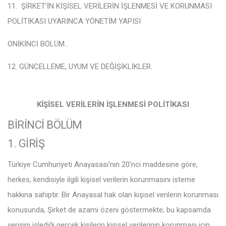
11.
ŞİRKET’İN
KİŞİSEL VERİLERİN İŞLENMESİ VE KORUNMASI
POLİTİKASI UYARINCA YÖNETİM YAPISI
ONİKİNCİ BÖLÜM
..
12. GÜNCELLEME, UYUM VE DEĞİŞİKLİKLER
.
KİŞİSEL VERİLERİN İŞLENMESİ POLİTİKASI
BİRİNCİ BÖLÜM
1. GİRİŞ
Türkiye Cumhuriyeti Anayasası’nın 20’nci maddesine göre,
herkes, kendisiyle ilgili kişisel verilerin korunmasını isteme
hakkına sahiptir. Bir Anayasal hak olan kişisel verilerin korunması
konusunda, Şirket de azami özeni göstermekte; bu kapsamda
verisini işlediği gerçek kişilerin kişisel verilerinin korunması için