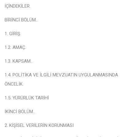
İÇİNDEKİLER
.
BİRİNCİ BÖLÜM
..
1. GİRİŞ
.
1.2. AMAÇ
.
1.3. KAPSAM
..
1.4. POLİTİKA VE İLGİLİ MEVZUATIN UYGULANMASINDA
ÖNCELİK
.
1.5. YÜRÜRLÜK TARİHİ
İKİNCİ BÖLÜM
..
2. KİŞİSEL VERİLERİN KORUNMASI