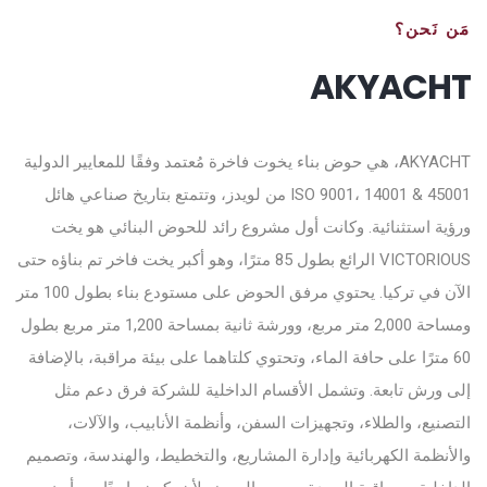
مَن نَحن؟
AKYACHT
AKYACHT، هي حوض بناء يخوت فاخرة مُعتمد وفقًا للمعايير الدولية
ISO 9001، 14001 & 45001 من لويدز، وتتمتع بتاريخ صناعي هائل
ورؤية استثنائية. وكانت أول مشروع رائد للحوض البنائي هو يخت
VICTORIOUS الرائع بطول 85 مترًا، وهو أكبر يخت فاخر تم بناؤه حتى
الآن في تركيا. يحتوي مرفق الحوض على مستودع بناء بطول 100 متر
ومساحة 2,000 متر مربع، وورشة ثانية بمساحة 1,200 متر مربع بطول
60 مترًا على حافة الماء، وتحتوي كلتاهما على بيئة مراقبة، بالإضافة
إلى ورش تابعة. وتشمل الأقسام الداخلية للشركة فرق دعم مثل
التصنيع، والطلاء، وتجهيزات السفن، وأنظمة الأنابيب، والآلات،
والأنظمة الكهربائية وإدارة المشاريع، والتخطيط، والهندسة، وتصميم