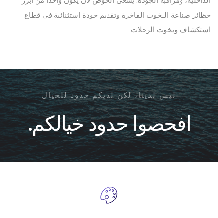
الداخلية، ومراقبة الجودة. يسعى الحوض لأن يكون واحدًا من أبرز
حظائر صناعة اليخوت الفاخرة وتقديم جودة استثنائية في قطاع
استكشاف ويخوت الرحلات.
ليس لدينا، لكن لديكم حدود للخيال
افحصوا حدود خيالكم.